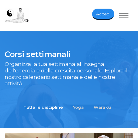
Accedi
Corsi settimanali
Organizza la tua settimana all'insegna
dell'energia e della crescita personale. Esplora il
nostro calendario settimanale delle nostre
attività.
Tutte le discipline
Yoga
Waraku